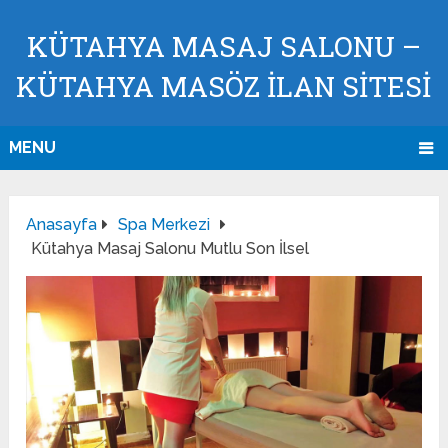
KÜTAHYA MASAJ SALONU –
KÜTAHYA MASÖZ İLAN SİTESİ
MENU
Anasayfa
Spa Merkezi
Kütahya Masaj Salonu Mutlu Son İlsel