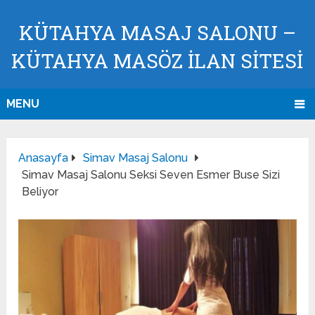
KÜTAHYA MASAJ SALONU –
KÜTAHYA MASÖZ İLAN SİTESİ
MENU
Anasayfa
Simav Masaj Salonu
Simav Masaj Salonu Seksi Seven Esmer Buse Sizi
Beliyor